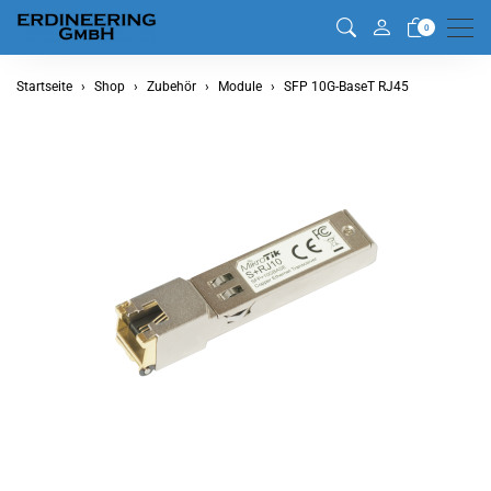
Men
0
Startseite
Shop
Zubehör
Module
SFP 10G-BaseT RJ45