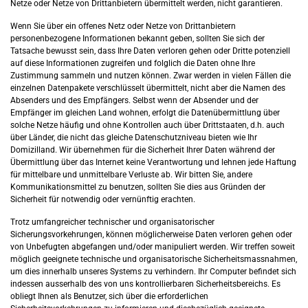
Netze oder Netze von Drittanbietern übermittelt werden, nicht garantieren.
Wenn Sie über ein offenes Netz oder Netze von Drittanbietern
personenbezogene Informationen bekannt geben, sollten Sie sich der
Tatsache bewusst sein, dass Ihre Daten verloren gehen oder Dritte potenziell
auf diese Informationen zugreifen und folglich die Daten ohne Ihre
Zustimmung sammeln und nutzen können. Zwar werden in vielen Fällen die
einzelnen Datenpakete verschlüsselt übermittelt, nicht aber die Namen des
Absenders und des Empfängers. Selbst wenn der Absender und der
Empfänger im gleichen Land wohnen, erfolgt die Datenübermittlung über
solche Netze häufig und ohne Kontrollen auch über Drittstaaten, d.h. auch
über Länder, die nicht das gleiche Datenschutzniveau bieten wie Ihr
Domizilland. Wir übernehmen für die Sicherheit Ihrer Daten während der
Übermittlung über das Internet keine Verantwortung und lehnen jede Haftung
für mittelbare und unmittelbare Verluste ab. Wir bitten Sie, andere
Kommunikationsmittel zu benutzen, sollten Sie dies aus Gründen der
Sicherheit für notwendig oder vernünftig erachten.
Trotz umfangreicher technischer und organisatorischer
Sicherungsvorkehrungen, können möglicherweise Daten verloren gehen oder
von Unbefugten abgefangen und/oder manipuliert werden. Wir treffen soweit
möglich geeignete technische und organisatorische Sicherheitsmassnahmen,
um dies innerhalb unseres Systems zu verhindern. Ihr Computer befindet sich
indessen ausserhalb des von uns kontrollierbaren Sicherheitsbereichs. Es
obliegt Ihnen als Benutzer, sich über die erforderlichen