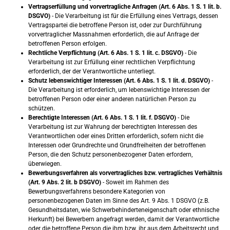
Vertragserfüllung und vorvertragliche Anfragen (Art. 6 Abs. 1 S. 1 lit. b.
DSGVO)
- Die Verarbeitung ist für die Erfüllung eines Vertrags, dessen
Vertragspartei die betroffene Person ist, oder zur Durchführung
vorvertraglicher Massnahmen erforderlich, die auf Anfrage der
betroffenen Person erfolgen.
Rechtliche Verpflichtung (Art. 6 Abs. 1 S. 1 lit. c. DSGVO)
- Die
Verarbeitung ist zur Erfüllung einer rechtlichen Verpflichtung
erforderlich, der der Verantwortliche unterliegt.
Schutz lebenswichtiger Interessen (Art. 6 Abs. 1 S. 1 lit. d. DSGVO)
-
Die Verarbeitung ist erforderlich, um lebenswichtige Interessen der
betroffenen Person oder einer anderen natürlichen Person zu
schützen.
Berechtigte Interessen (Art. 6 Abs. 1 S. 1 lit. f. DSGVO)
- Die
Verarbeitung ist zur Wahrung der berechtigten Interessen des
Verantwortlichen oder eines Dritten erforderlich, sofern nicht die
Interessen oder Grundrechte und Grundfreiheiten der betroffenen
Person, die den Schutz personenbezogener Daten erfordern,
überwiegen.
Bewerbungsverfahren als vorvertragliches bzw. vertragliches Verhältnis
(Art. 9 Abs. 2 lit. b DSGVO)
- Soweit im Rahmen des
Bewerbungsverfahrens besondere Kategorien von
personenbezogenen Daten im Sinne des Art. 9 Abs. 1 DSGVO (z.B.
Gesundheitsdaten, wie Schwerbehinderteneigenschaft oder ethnische
Herkunft) bei Bewerbern angefragt werden, damit der Verantwortliche
oder die betroffene Person die ihm bzw. ihr aus dem Arbeitsrecht und