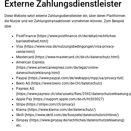
Externe Zahlungsdienstleister
Diese Website setzt externe Zahlungsdienstleister ein, über deren Plattformen
die Nutzer und wir Zahlungstransaktionen vornehmen können. Zum Beispiel
über
PostFinance (https://www.postfinance.ch/de/detail/rechtliches-
barrierefreiheit.html)
Visa (https://www.visa.de/nutzungsbedingungen/visa-privacy-
center.html)
Mastercard (https://www.mastercard.ch/de-ch/datenschutz.html)
American Express
(https://www.americanexpress.com/de/legal/online-
datenschutzerklarung.html)
Paypal (https://www.paypal.com/de/webapps/mpp/ua/privacy-full)
Bexio AG (https://www.bexio.com/de-CH/datenschutz)
Payrexx AG
(https://www.payrexx.ch/site/assets/files/2592/datenschutzerklaerung.p
Apple Pay (https://support.apple.com/de-ch/ht203027)
Stripe (https://stripe.com/ch/privacy)
Klarna (https://www.klarna.com/de/datenschutz/)
Skrill (https://www.skrill.com/de/fusszeile/datenschutzrichtlinie/)
Giropay (https://www.giropay.de/rechtliches/datenschutzerklaerung)
etc.