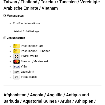
Taiwan /
Thailand /
Tokelau /
Tunesien /
Vereinigte
Arabische Emirate /
Vietnam
Versandarten
PostPac International
Lieferfrist: 3 - 10 Werktage
Zahlungsarten
PostFinance Card
PostFinance E-Finance
TWINT Wallet
Eurocard/Mastercard
VISA
Lastschrift
Vorauskasse
Afghanistan /
Angola /
Anguilla /
Antigua und
Barbuda /
Äquatorial Guinea /
Aruba /
Äthiopien /