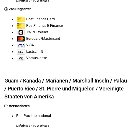
Lieferfrist: 3 - 10 Werktage
Zahlungsarten
PostFinance Card
PostFinance E-Finance
TWINT Wallet
Eurocard/Mastercard
VISA
Lastschrift
Vorauskasse
Guam /
Kanada /
Marianen /
Marshall Inseln /
Palau
/
Puerto Rico /
St. Pierre und Miquelon /
Vereinigte
Staaten von Amerika
Versandarten
PostPac International
Lieferfrist: 3 - 10 Werktage