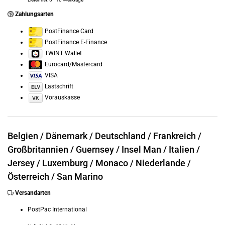
Zahlungsarten
PostFinance Card
PostFinance E-Finance
TWINT Wallet
Eurocard/Mastercard
VISA
Lastschrift
Vorauskasse
Belgien /
Dänemark /
Deutschland /
Frankreich /
Großbritannien /
Guernsey /
Insel Man /
Italien /
Jersey /
Luxemburg /
Monaco /
Niederlande /
Österreich /
San Marino
Versandarten
PostPac International