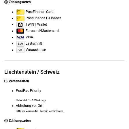
Zahlungsarten
PostFinance Card
PostFinance E-Finance
TWINT Wallet
Eurocard/Mastercard
VISA
Lastschrift
Vorauskasse
Liechtenstein /
Schweiz
Versandarten
PostPac Priority
Lieferfrist: 1 - 3 Werktage
Abholung vor Ort
Bitte im Voraus tel. Termin vereinbaren
Zahlungsarten