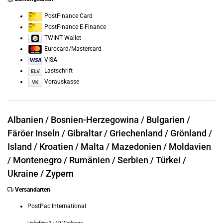
PostFinance Card
PostFinance E-Finance
TWINT Wallet
Eurocard/Mastercard
VISA
Lastschrift
Vorauskasse
Albanien /
Bosnien-Herzegowina /
Bulgarien /
Färöer Inseln /
Gibraltar /
Griechenland /
Grönland /
Island /
Kroatien /
Malta /
Mazedonien /
Moldavien
/
Montenegro /
Rumänien /
Serbien /
Türkei /
Ukraine /
Zypern
Versandarten
PostPac International
Lieferfrist: 3 - 10 Werktage