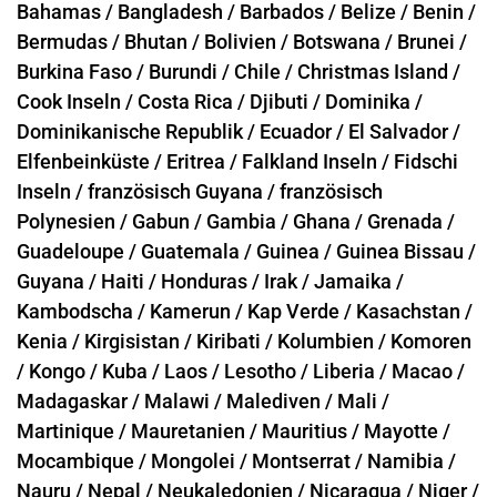
Bahamas /
Bangladesh /
Barbados /
Belize /
Benin /
Bermudas /
Bhutan /
Bolivien /
Botswana /
Brunei /
Burkina Faso /
Burundi /
Chile /
Christmas Island /
Cook Inseln /
Costa Rica /
Djibuti /
Dominika /
Dominikanische Republik /
Ecuador /
El Salvador /
Elfenbeinküste /
Eritrea /
Falkland Inseln /
Fidschi
Inseln /
französisch Guyana /
französisch
Polynesien /
Gabun /
Gambia /
Ghana /
Grenada /
Guadeloupe /
Guatemala /
Guinea /
Guinea Bissau /
Guyana /
Haiti /
Honduras /
Irak /
Jamaika /
Kambodscha /
Kamerun /
Kap Verde /
Kasachstan /
Kenia /
Kirgisistan /
Kiribati /
Kolumbien /
Komoren
/
Kongo /
Kuba /
Laos /
Lesotho /
Liberia /
Macao /
Madagaskar /
Malawi /
Malediven /
Mali /
Martinique /
Mauretanien /
Mauritius /
Mayotte /
Mocambique /
Mongolei /
Montserrat /
Namibia /
Nauru /
Nepal /
Neukaledonien /
Nicaragua /
Niger /