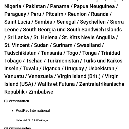
Nigeria /
Pakistan /
Panama /
Papua Neuguinea /
Paraguay /
Peru /
Pitcairn /
Reunion /
Ruanda /
Saint Lucia /
Sambia /
Senegal /
Seychellen /
Sierra
Leone /
South Georgia und South Sandwich Islands
/
Sri Lanka /
St. Helena /
St. Kitts Nevis Anguilla /
St. Vincent /
Sudan /
Surinam /
Swasiland /
Tadschikistan /
Tansania /
Togo /
Tonga /
Trinidad
Tobago /
Tschad /
Turkmenistan /
Turks und Kaikos
Inseln /
Tuvalu /
Uganda /
Uruguay /
Usbekistan /
Vanuatu /
Venezuela /
Virgin Island (Brit.) /
Virgin
Island (USA) /
Wallis et Futuna /
Zentralafrikanische
Republik /
Zimbabwe
Versandarten
PostPac International
Lieferfrist: 5 - 14 Werktage
Zahlungsarten