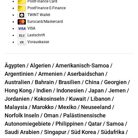
PostFinance Card
PostFinance E-Finance
TWINT Wallet
Eurocard/Mastercard
VISA
Lastschrift
Vorauskasse
Ägypten /
Algerien /
Amerikanisch-Samoa /
Argentinien /
Armenien /
Aserbaidschan /
Australien /
Bahrain /
Brasilien /
China /
Georgien /
Hong Kong /
Indien /
Indonesien /
Japan /
Jemen /
Jordanien /
Kokosinseln /
Kuwait /
Libanon /
Malaysia /
Marokko /
Mexiko /
Neuseeland /
Norfolk Inseln /
Oman /
Palästinensische
Autonomiegebiete /
Philippinen /
Qatar /
Samoa /
Saudi Arabien /
Singapur /
Süd Korea /
Südafrika /